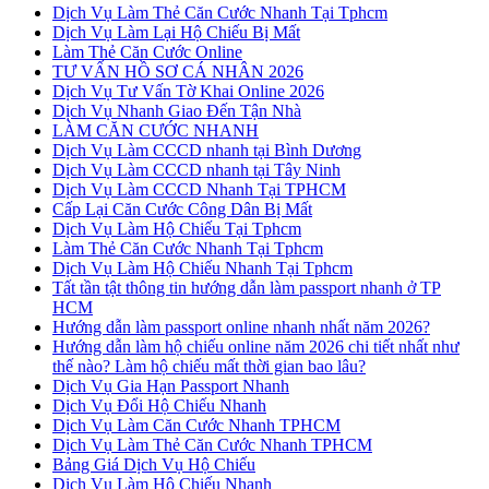
Dịch Vụ Làm Thẻ Căn Cước Nhanh Tại Tphcm
Dịch Vụ Làm Lại Hộ Chiếu Bị Mất
Làm Thẻ Căn Cước Online
TƯ VẤN HỒ SƠ CÁ NHÂN 2026
Dịch Vụ Tư Vấn Tờ Khai Online 2026
Dịch Vụ Nhanh Giao Đến Tận Nhà
LÀM CĂN CƯỚC NHANH
Dịch Vụ Làm CCCD nhanh tại Bình Dương
Dịch Vụ Làm CCCD nhanh tại Tây Ninh
Dịch Vụ Làm CCCD Nhanh Tại TPHCM
Cấp Lại Căn Cước Công Dân Bị Mất
Dịch Vụ Làm Hộ Chiếu Tại Tphcm
Làm Thẻ Căn Cước Nhanh Tại Tphcm
Dịch Vụ Làm Hộ Chiếu Nhanh Tại Tphcm
Tất tần tật thông tin hướng dẫn làm passport nhanh ở TP
HCM
Hướng dẫn làm passport online nhanh nhất năm 2026?
Hướng dẫn làm hộ chiếu online năm 2026 chi tiết nhất như
thế nào? Làm hộ chiếu mất thời gian bao lâu?
Dịch Vụ Gia Hạn Passport Nhanh
Dịch Vụ Đổi Hộ Chiếu Nhanh
Dịch Vụ Làm Căn Cước Nhanh TPHCM
Dịch Vụ Làm Thẻ Căn Cước Nhanh TPHCM
Bảng Giá Dịch Vụ Hộ Chiếu
Dịch Vụ Làm Hộ Chiếu Nhanh