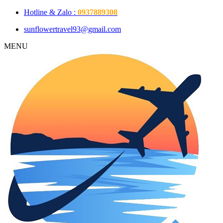
Hotline & Zalo :
0937889308
sunflowertravel93@gmail.com
MENU