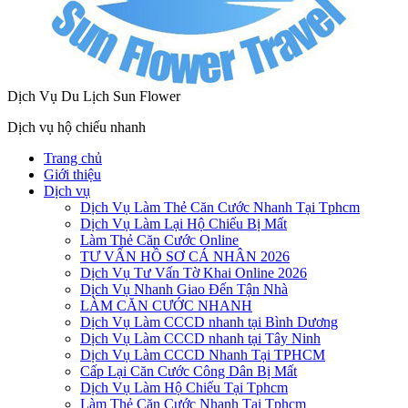
Dịch Vụ Du Lịch Sun Flower
Dịch vụ hộ chiếu nhanh
Trang chủ
Giới thiệu
Dịch vụ
Dịch Vụ Làm Thẻ Căn Cước Nhanh Tại Tphcm
Dịch Vụ Làm Lại Hộ Chiếu Bị Mất
Làm Thẻ Căn Cước Online
TƯ VẤN HỒ SƠ CÁ NHÂN 2026
Dịch Vụ Tư Vấn Tờ Khai Online 2026
Dịch Vụ Nhanh Giao Đến Tận Nhà
LÀM CĂN CƯỚC NHANH
Dịch Vụ Làm CCCD nhanh tại Bình Dương
Dịch Vụ Làm CCCD nhanh tại Tây Ninh
Dịch Vụ Làm CCCD Nhanh Tại TPHCM
Cấp Lại Căn Cước Công Dân Bị Mất
Dịch Vụ Làm Hộ Chiếu Tại Tphcm
Làm Thẻ Căn Cước Nhanh Tại Tphcm