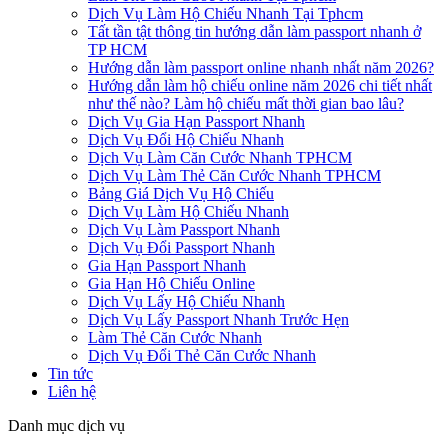
Dịch Vụ Làm Hộ Chiếu Nhanh Tại Tphcm
Tất tần tật thông tin hướng dẫn làm passport nhanh ở
TP HCM
Hướng dẫn làm passport online nhanh nhất năm 2026?
Hướng dẫn làm hộ chiếu online năm 2026 chi tiết nhất
như thế nào? Làm hộ chiếu mất thời gian bao lâu?
Dịch Vụ Gia Hạn Passport Nhanh
Dịch Vụ Đổi Hộ Chiếu Nhanh
Dịch Vụ Làm Căn Cước Nhanh TPHCM
Dịch Vụ Làm Thẻ Căn Cước Nhanh TPHCM
Bảng Giá Dịch Vụ Hộ Chiếu
Dịch Vụ Làm Hộ Chiếu Nhanh
Dịch Vụ Làm Passport Nhanh
Dịch Vụ Đổi Passport Nhanh
Gia Hạn Passport Nhanh
Gia Hạn Hộ Chiếu Online
Dịch Vụ Lấy Hộ Chiếu Nhanh
Dịch Vụ Lấy Passport Nhanh Trước Hẹn
Làm Thẻ Căn Cước Nhanh
Dịch Vụ Đổi Thẻ Căn Cước Nhanh
Tin tức
Liên hệ
Danh mục dịch vụ