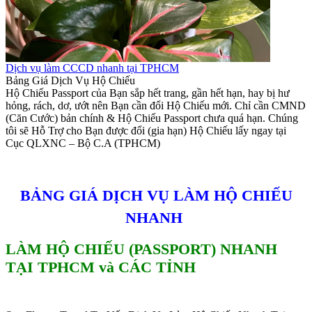
Dịch vụ làm CCCD nhanh tại TPHCM
Bảng Giá Dịch Vụ Hộ Chiếu
Hộ Chiếu Passport của Bạn sắp hết trang, gần hết hạn, hay bị hư
hỏng, rách, dơ, ướt nên Bạn cần đổi Hộ Chiếu mới. Chỉ cần CMND
(Căn Cước) bản chính & Hộ Chiếu Passport chưa quá hạn. Chúng
tôi sẽ Hỗ Trợ cho Bạn được đổi (gia hạn) Hộ Chiếu lấy ngay tại
Cục QLXNC – Bộ C.A (TPHCM)
BẢNG GIÁ DỊCH VỤ LÀM HỘ CHIẾU
NHANH
LÀM HỘ CHIẾU (PASSPORT) NHANH
TẠI TPHCM và CÁC TỈNH