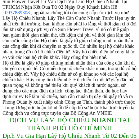
Sun Flower Travel Tư Vấn Dịch Vụ Làm Hộ Chiếu Nhanh Tại
TPHCM Nhận Kết Quả Từ 02 Ngày Quý Khách Liên Hệ
:
0937889308
, ngoài ra chúng tôi còn cung cấp các dịch vụ như
Lấy Hộ Chiếu Nhanh, Lấy Thẻ Căn Cước Nhanh Trước Hẹn uy tín
nhất trên thị trường. Bạn không cần phải lo lắng về thời gian chờ đợi
lâu khi sử dụng dịch vụ của Sun Flower Travel vì nó có thể giúp
bạn giảm thời gian nhận thẻ, tiết kiệm chi phí và thời gian làm thẻ
căn cước công dân.Hộ chiếu là giấy tờ giúp chứng minh nhân thân
của công dân khi di chuyển ra quốc tế. Có nhiều loại hộ chiếu khác
nhau, trong đó có hộ chiếu điện tử. Vậy hộ chiếu điện tử có gì khác
so với các loại hộ chiếu khác. Hãy cùng tìm hiểu nhé.
Hộ chiếu là giấy tờ giúp chứng minh nhân thân của công dân khi di
chuyển ra quốc tế. Có nhiều loại hộ chiếu khác nhau, trong đó có hộ
chiếu điện tử. Vậy hộ chiếu điện tử có gì khác so với các loại hộ
chiếu khác. Hãy cùng tìm hiểu nhé. Hộ chiếu là một tờ giấy đặc biệt
quan trọng và không thể thiếu khi quý khách đi nước ngoài, sử
dụng cho các mục đích du lịch, công tác, thăm thân, du học hay
định cư vv Để làm hộ chiếu, bạn cần chuẩn bị đầy đủ giấy tờ và ra
Phòng Quản lý xuất nhập cảnh Công an Tỉnh, thành phố trực thuộc
Trung Ương nơi thuận lợi nhất để nộp hồ sơ hoặc khai trực tuyến tại
Cổng dịch vụ công trực tuyến của Bộ Công An VNEID
DỊCH VỤ LÀM HỘ CHIẾU NHANH TẠI
THÀNH PHỐ HỒ CHÍ MINH
Dịch Vụ Gia Hạn Lâý Hộ Chiếu Nhanh Từ 02 Đến 05