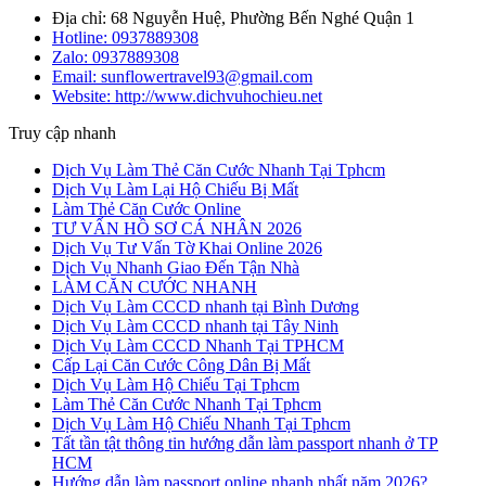
Địa chỉ: 68 Nguyễn Huệ, Phường Bến Nghé Quận 1
Hotline:
0937889308
Zalo:
0937889308
Email: sunflowertravel93@gmail.com
Website: http://www.dichvuhochieu.net
Truy cập nhanh
Dịch Vụ Làm Thẻ Căn Cước Nhanh Tại Tphcm
Dịch Vụ Làm Lại Hộ Chiếu Bị Mất
Làm Thẻ Căn Cước Online
TƯ VẤN HỒ SƠ CÁ NHÂN 2026
Dịch Vụ Tư Vấn Tờ Khai Online 2026
Dịch Vụ Nhanh Giao Đến Tận Nhà
LÀM CĂN CƯỚC NHANH
Dịch Vụ Làm CCCD nhanh tại Bình Dương
Dịch Vụ Làm CCCD nhanh tại Tây Ninh
Dịch Vụ Làm CCCD Nhanh Tại TPHCM
Cấp Lại Căn Cước Công Dân Bị Mất
Dịch Vụ Làm Hộ Chiếu Tại Tphcm
Làm Thẻ Căn Cước Nhanh Tại Tphcm
Dịch Vụ Làm Hộ Chiếu Nhanh Tại Tphcm
Tất tần tật thông tin hướng dẫn làm passport nhanh ở TP
HCM
Hướng dẫn làm passport online nhanh nhất năm 2026?