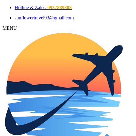
Hotline & Zalo :
0937889308
sunflowertravel93@gmail.com
MENU