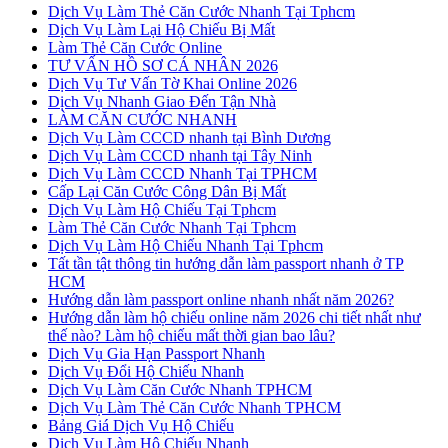
Dịch Vụ Làm Thẻ Căn Cước Nhanh Tại Tphcm
Dịch Vụ Làm Lại Hộ Chiếu Bị Mất
Làm Thẻ Căn Cước Online
TƯ VẤN HỒ SƠ CÁ NHÂN 2026
Dịch Vụ Tư Vấn Tờ Khai Online 2026
Dịch Vụ Nhanh Giao Đến Tận Nhà
LÀM CĂN CƯỚC NHANH
Dịch Vụ Làm CCCD nhanh tại Bình Dương
Dịch Vụ Làm CCCD nhanh tại Tây Ninh
Dịch Vụ Làm CCCD Nhanh Tại TPHCM
Cấp Lại Căn Cước Công Dân Bị Mất
Dịch Vụ Làm Hộ Chiếu Tại Tphcm
Làm Thẻ Căn Cước Nhanh Tại Tphcm
Dịch Vụ Làm Hộ Chiếu Nhanh Tại Tphcm
Tất tần tật thông tin hướng dẫn làm passport nhanh ở TP
HCM
Hướng dẫn làm passport online nhanh nhất năm 2026?
Hướng dẫn làm hộ chiếu online năm 2026 chi tiết nhất như
thế nào? Làm hộ chiếu mất thời gian bao lâu?
Dịch Vụ Gia Hạn Passport Nhanh
Dịch Vụ Đổi Hộ Chiếu Nhanh
Dịch Vụ Làm Căn Cước Nhanh TPHCM
Dịch Vụ Làm Thẻ Căn Cước Nhanh TPHCM
Bảng Giá Dịch Vụ Hộ Chiếu
Dịch Vụ Làm Hộ Chiếu Nhanh