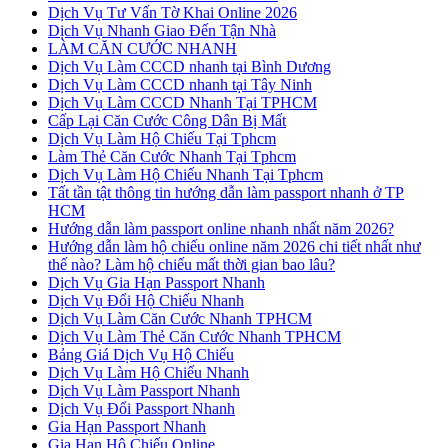
Dịch Vụ Tư Vấn Tờ Khai Online 2026
Dịch Vụ Nhanh Giao Đến Tận Nhà
LÀM CĂN CƯỚC NHANH
Dịch Vụ Làm CCCD nhanh tại Bình Dương
Dịch Vụ Làm CCCD nhanh tại Tây Ninh
Dịch Vụ Làm CCCD Nhanh Tại TPHCM
Cấp Lại Căn Cước Công Dân Bị Mất
Dịch Vụ Làm Hộ Chiếu Tại Tphcm
Làm Thẻ Căn Cước Nhanh Tại Tphcm
Dịch Vụ Làm Hộ Chiếu Nhanh Tại Tphcm
Tất tần tật thông tin hướng dẫn làm passport nhanh ở TP
HCM
Hướng dẫn làm passport online nhanh nhất năm 2026?
Hướng dẫn làm hộ chiếu online năm 2026 chi tiết nhất như
thế nào? Làm hộ chiếu mất thời gian bao lâu?
Dịch Vụ Gia Hạn Passport Nhanh
Dịch Vụ Đổi Hộ Chiếu Nhanh
Dịch Vụ Làm Căn Cước Nhanh TPHCM
Dịch Vụ Làm Thẻ Căn Cước Nhanh TPHCM
Bảng Giá Dịch Vụ Hộ Chiếu
Dịch Vụ Làm Hộ Chiếu Nhanh
Dịch Vụ Làm Passport Nhanh
Dịch Vụ Đổi Passport Nhanh
Gia Hạn Passport Nhanh
Gia Hạn Hộ Chiếu Online