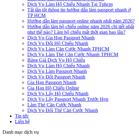
Dịch Vụ Làm Hộ Chiếu Nhanh Tại Tphcm
Tất tần tật thông tin hướng dẫn làm passport nhanh ở
TP HCM
Hướng dẫn làm passport online nhanh nhất năm 2026?
Hướng dẫn làm hộ chiếu online năm 2026 chi tiết nhất
như thế nào? Làm hộ chiếu mất thời gian bao lâu?
Dịch Vụ Gia Hạn Passport Nhanh
Dịch Vụ Đổi Hộ Chiếu Nhanh
Dịch Vụ Làm Căn Cước Nhanh TPHCM
Dịch Vụ Làm Thẻ Căn Cước Nhanh TPHCM
Bảng Giá Dịch Vụ Hộ Chiếu
Dịch Vụ Làm Hộ Chiếu Nhanh
Dịch Vụ Làm Passport Nhanh
Dịch Vụ Đổi Passport Nhanh
Gia Hạn Passport Nhanh
Gia Hạn Hộ Chiếu Online
Dịch Vụ Lấy Hộ Chiếu Nhanh
Dịch Vụ Lấy Passport Nhanh Trước Hẹn
Làm Thẻ Căn Cước Nhanh
Dịch Vụ Đổi Thẻ Căn Cước Nhanh
Tin tức
Liên hệ
Danh mục dịch vụ