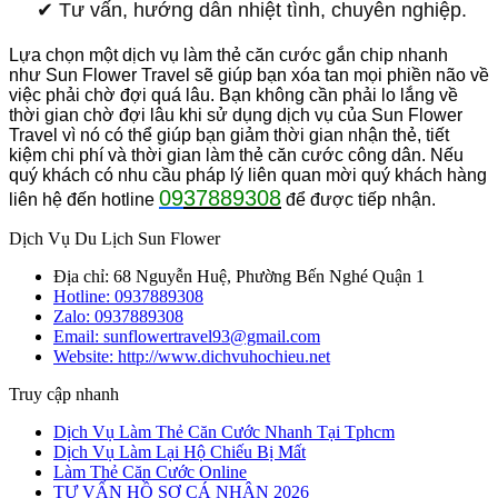
✔︎ Tư vấn, hướng dẫn nhiệt tình, chuyên nghiệp.
Lựa chọn một dịch vụ làm thẻ căn cước gắn chip nhanh
như
Sun Flower Travel
sẽ giúp bạn xóa tan mọi phiền não về
việc phải chờ đợi quá lâu. Bạn không cần phải lo lắng về
thời gian chờ đợi lâu khi sử dụng dịch vụ của Sun Flower
Travel
vì nó có thể giúp bạn giảm thời gian nhận thẻ, tiết
kiệm chi phí và thời gian làm thẻ căn cước công dân. Nếu
quý khách có nhu cầu pháp lý liên quan mời quý khách hàng
09
37889308
liên hệ đến hotline
để được tiếp nhận.
Dịch Vụ Du Lịch Sun Flower
Địa chỉ: 68 Nguyễn Huệ, Phường Bến Nghé Quận 1
Hotline:
0937889308
Zalo:
0937889308
Email: sunflowertravel93@gmail.com
Website: http://www.dichvuhochieu.net
Truy cập nhanh
Dịch Vụ Làm Thẻ Căn Cước Nhanh Tại Tphcm
Dịch Vụ Làm Lại Hộ Chiếu Bị Mất
Làm Thẻ Căn Cước Online
TƯ VẤN HỒ SƠ CÁ NHÂN 2026