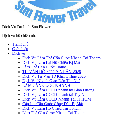
Dịch Vụ Du Lịch Sun Flower
Dịch vụ hộ chiếu nhanh
Trang chủ
Giới thiệu
Dịch vụ
Dịch Vụ Làm Thẻ Căn Cước Nhanh Tại Tphcm
Dịch Vụ Làm Lại Hộ Chiếu Bị Mất
Làm Thẻ Căn Cước Online
TƯ VẤN HỒ SƠ CÁ NHÂN 2026
Dịch Vụ Tư Vấn Tờ Khai Online 2026
Dịch Vụ Nhanh Giao Đến Tận Nhà
LÀM CĂN CƯỚC NHANH
Dịch Vụ Làm CCCD nhanh tại Bình Dương
Dịch Vụ Làm CCCD nhanh tại Tây Ninh
Dịch Vụ Làm CCCD Nhanh Tại TPHCM
Cấp Lại Căn Cước Công Dân Bị Mất
Dịch Vụ Làm Hộ Chiếu Tại Tphcm
Làm Thẻ Căn Cước Nhanh Tại Tphcm