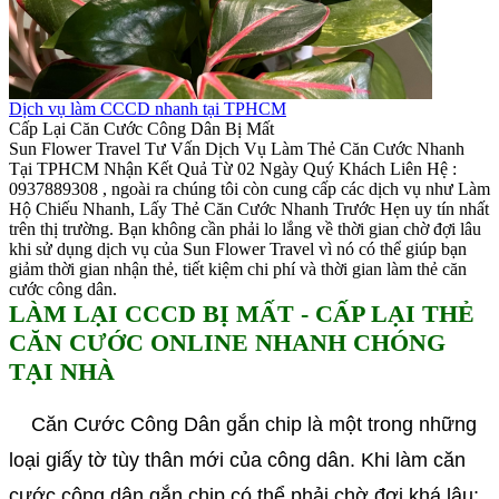
Dịch vụ làm CCCD nhanh tại TPHCM
Cấp Lại Căn Cước Công Dân Bị Mất
Sun Flower Travel Tư Vấn Dịch Vụ Làm Thẻ Căn Cước Nhanh
Tại TPHCM Nhận Kết Quả Từ 02 Ngày Quý Khách Liên Hệ :
0937889308 , ngoài ra chúng tôi còn cung cấp các dịch vụ như Làm
Hộ Chiếu Nhanh, Lấy Thẻ Căn Cước Nhanh Trước Hẹn uy tín nhất
trên thị trường. Bạn không cần phải lo lắng về thời gian chờ đợi lâu
khi sử dụng dịch vụ của Sun Flower Travel vì nó có thể giúp bạn
giảm thời gian nhận thẻ, tiết kiệm chi phí và thời gian làm thẻ căn
cước công dân.
LÀM LẠI CCCD BỊ MẤT - CẤP LẠI THẺ
CĂN CƯỚC ONLINE NHANH CHÓNG
TẠI NHÀ
Căn Cước Công Dân
gắn chip là một trong những
loại giấy tờ tùy thân mới của công dân. Khi làm căn
cước công dân gắn chip có thể phải chờ đợi khá lâu;