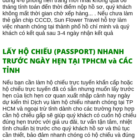
dung 4-6 phông nền trắng mới nhất không quá 06
tháng tính toán đến thời điểm nộp hồ sơ, quý khách
không mất thời gian chờ xếp hàng... .
Nếu chưa làm
thẻ gắn chip CCCD, Sun Flower Travel hỗ trợ làm
việc nhanh chóng tại thành phố hồ chí minh và quý
khách có kết quả sau 3-4 ngày nhận kết quả
LẤY HỘ CHIẾU (PASSPORT) NHANH
TRƯỚC NGÀY HẸN TẠI TPHCM và CÁC
TỈNH
Nếu bạn cần làm hộ chiếu trực tuyến khẩn cấp hoặc
hộ chiếu trực tuyến đã có sẵn nhưng muốn lấy trước
hẹn của lịch hẹn cơ quan xuất nhập cảnh hay ngày
dự kiến ​​​​thì Dịch vụ làm hộ chiếu nhanh chóng tại TP
HCM và ngoại trừ tỉnh dành cho các trường hợp hợp
cần hộ chiếu gấp sẽ giúp quý khách có cuốn hộ chiếu
đúng hẹn trước với giá ưu đãi, tư vấn tận tâm, nhiệt
tình chuẩn bị trước cho quý khách hồ sơ và thủ tục
cần thiết, bảo đảm nhanh chóng có hộ chiếu và đúng