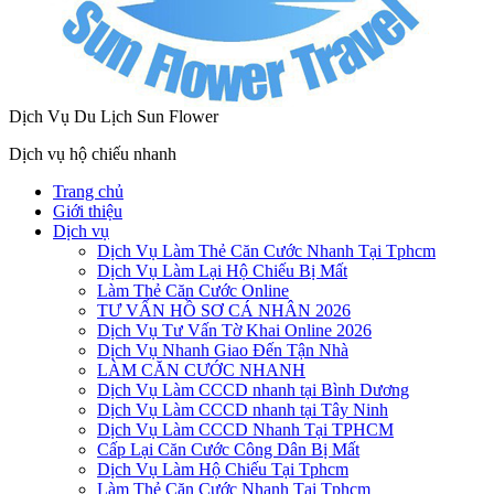
Dịch Vụ Du Lịch Sun Flower
Dịch vụ hộ chiếu nhanh
Trang chủ
Giới thiệu
Dịch vụ
Dịch Vụ Làm Thẻ Căn Cước Nhanh Tại Tphcm
Dịch Vụ Làm Lại Hộ Chiếu Bị Mất
Làm Thẻ Căn Cước Online
TƯ VẤN HỒ SƠ CÁ NHÂN 2026
Dịch Vụ Tư Vấn Tờ Khai Online 2026
Dịch Vụ Nhanh Giao Đến Tận Nhà
LÀM CĂN CƯỚC NHANH
Dịch Vụ Làm CCCD nhanh tại Bình Dương
Dịch Vụ Làm CCCD nhanh tại Tây Ninh
Dịch Vụ Làm CCCD Nhanh Tại TPHCM
Cấp Lại Căn Cước Công Dân Bị Mất
Dịch Vụ Làm Hộ Chiếu Tại Tphcm
Làm Thẻ Căn Cước Nhanh Tại Tphcm