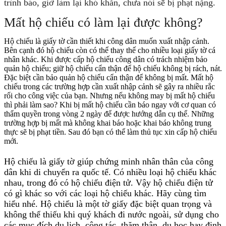
trình báo, giờ làm lại khó khăn, chưa nói sẽ bị phạt nặng.
Mất hộ chiếu có làm lại được không?
Hộ chiếu là giấy tờ cần thiết khi công dân muốn xuất nhập cảnh.
Bên cạnh đó hộ chiếu còn có thể thay thế cho nhiều loại giấy tờ cá
nhân khác.
Khi được cấp hộ chiếu công dân có trách nhiệm bảo
quản hộ chiếu; giữ hộ chiếu cẩn thận để hộ chiếu không bị rách, nát.
Đặc biệt cần bảo quản hộ chiếu cẩn thận để không bị mất. Mất hộ
chiếu trong các trường hợp cần xuất nhập cảnh sẽ gây ra nhiều rắc
rối cho công việc của bạn. Nhưng nếu không may bị mất hộ chiếu
thì phải làm sao? Khi bị mất hộ chiếu cần báo ngay với cơ quan có
thẩm quyền trong vòng 2 ngày để được hướng dẫn cụ thể. Những
trường hợp bị mất mà không khai báo hoặc khai báo không trung
thực sẽ bị phạt tiền. Sau đó bạn có thể làm thủ tục xin cấp hộ chiếu
mới.
Hộ chiếu là giấy tờ giúp chứng minh nhân thân của công
dân khi di chuyển ra quốc tế. Có nhiều loại hộ chiếu khác
nhau, trong đó có hộ chiếu điện tử. Vậy hộ chiếu điện tử
có gì khác so với các loại hộ chiếu khác. Hãy cùng tìm
hiểu nhé. Hộ chiếu là một tờ giấy đặc biệt quan trọng và
không thể thiếu khi quý khách đi nước ngoài, sử dụng cho
các mục đích du lịch, công tác, thăm thân, du học hay định