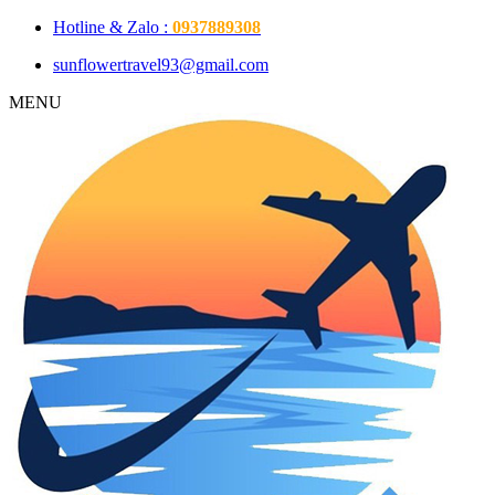
Hotline & Zalo :
0937889308
sunflowertravel93@gmail.com
MENU