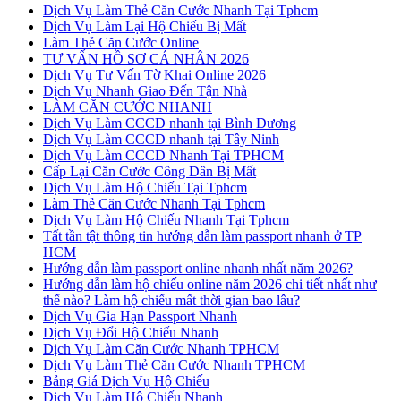
Dịch Vụ Làm Thẻ Căn Cước Nhanh Tại Tphcm
Dịch Vụ Làm Lại Hộ Chiếu Bị Mất
Làm Thẻ Căn Cước Online
TƯ VẤN HỒ SƠ CÁ NHÂN 2026
Dịch Vụ Tư Vấn Tờ Khai Online 2026
Dịch Vụ Nhanh Giao Đến Tận Nhà
LÀM CĂN CƯỚC NHANH
Dịch Vụ Làm CCCD nhanh tại Bình Dương
Dịch Vụ Làm CCCD nhanh tại Tây Ninh
Dịch Vụ Làm CCCD Nhanh Tại TPHCM
Cấp Lại Căn Cước Công Dân Bị Mất
Dịch Vụ Làm Hộ Chiếu Tại Tphcm
Làm Thẻ Căn Cước Nhanh Tại Tphcm
Dịch Vụ Làm Hộ Chiếu Nhanh Tại Tphcm
Tất tần tật thông tin hướng dẫn làm passport nhanh ở TP
HCM
Hướng dẫn làm passport online nhanh nhất năm 2026?
Hướng dẫn làm hộ chiếu online năm 2026 chi tiết nhất như
thế nào? Làm hộ chiếu mất thời gian bao lâu?
Dịch Vụ Gia Hạn Passport Nhanh
Dịch Vụ Đổi Hộ Chiếu Nhanh
Dịch Vụ Làm Căn Cước Nhanh TPHCM
Dịch Vụ Làm Thẻ Căn Cước Nhanh TPHCM
Bảng Giá Dịch Vụ Hộ Chiếu
Dịch Vụ Làm Hộ Chiếu Nhanh