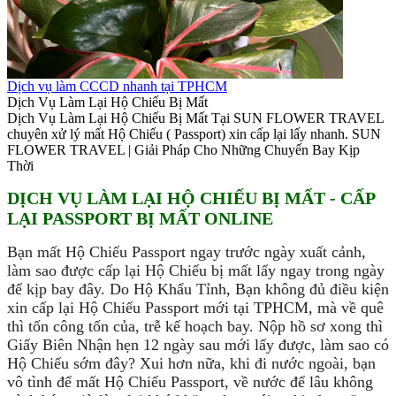
Dịch vụ làm CCCD nhanh tại TPHCM
Dịch Vụ Làm Lại Hộ Chiếu Bị Mất
Dịch Vụ Làm Lại Hộ Chiếu Bị Mất Tại SUN FLOWER TRAVEL
chuyên xử lý mất Hộ Chiếu ( Passport) xin cấp lại lấy nhanh. SUN
FLOWER TRAVEL | Giải Pháp Cho Những Chuyến Bay Kịp
Thời
DỊCH VỤ LÀM LẠI HỘ CHIẾU BỊ MẤT - CẤP
LẠI PASSPORT BỊ MẤT ONLINE
Bạn mất Hộ Chiếu Passport ngay trước ngày xuất cảnh,
làm sao được cấp lại Hộ Chiếu bị mất lấy ngay trong ngày
để kịp bay đây. Do Hộ Khẩu Tỉnh, Bạn không đủ điều kiện
xin cấp lại Hộ Chiếu Passport mới tại TPHCM, mà về quê
thì tốn công tốn của, trễ kế hoạch bay. Nộp hồ sơ xong thì
Giấy Biên Nhận hẹn 12 ngày sau mới lấy được, làm sao có
Hộ Chiếu sớm đây? Xui hơn nữa, khi đi nước ngoài, bạn
vô tình để mất Hộ Chiếu Passport, về nước để lâu không