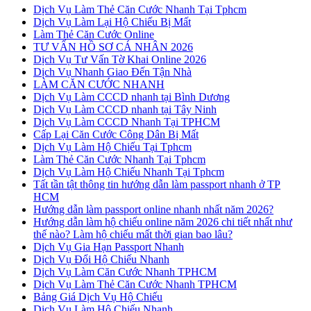
Dịch Vụ Làm Thẻ Căn Cước Nhanh Tại Tphcm
Dịch Vụ Làm Lại Hộ Chiếu Bị Mất
Làm Thẻ Căn Cước Online
TƯ VẤN HỒ SƠ CÁ NHÂN 2026
Dịch Vụ Tư Vấn Tờ Khai Online 2026
Dịch Vụ Nhanh Giao Đến Tận Nhà
LÀM CĂN CƯỚC NHANH
Dịch Vụ Làm CCCD nhanh tại Bình Dương
Dịch Vụ Làm CCCD nhanh tại Tây Ninh
Dịch Vụ Làm CCCD Nhanh Tại TPHCM
Cấp Lại Căn Cước Công Dân Bị Mất
Dịch Vụ Làm Hộ Chiếu Tại Tphcm
Làm Thẻ Căn Cước Nhanh Tại Tphcm
Dịch Vụ Làm Hộ Chiếu Nhanh Tại Tphcm
Tất tần tật thông tin hướng dẫn làm passport nhanh ở TP
HCM
Hướng dẫn làm passport online nhanh nhất năm 2026?
Hướng dẫn làm hộ chiếu online năm 2026 chi tiết nhất như
thế nào? Làm hộ chiếu mất thời gian bao lâu?
Dịch Vụ Gia Hạn Passport Nhanh
Dịch Vụ Đổi Hộ Chiếu Nhanh
Dịch Vụ Làm Căn Cước Nhanh TPHCM
Dịch Vụ Làm Thẻ Căn Cước Nhanh TPHCM
Bảng Giá Dịch Vụ Hộ Chiếu
Dịch Vụ Làm Hộ Chiếu Nhanh