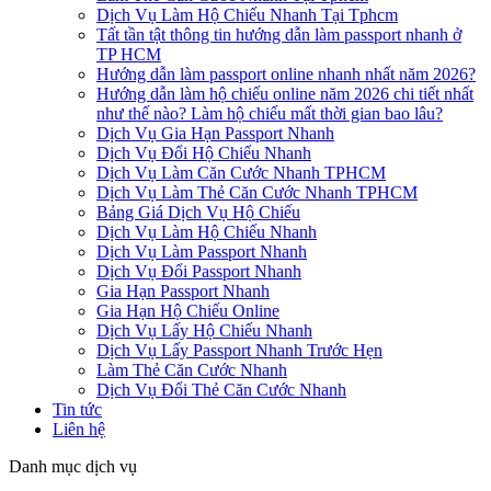
Dịch Vụ Làm Hộ Chiếu Nhanh Tại Tphcm
Tất tần tật thông tin hướng dẫn làm passport nhanh ở
TP HCM
Hướng dẫn làm passport online nhanh nhất năm 2026?
Hướng dẫn làm hộ chiếu online năm 2026 chi tiết nhất
như thế nào? Làm hộ chiếu mất thời gian bao lâu?
Dịch Vụ Gia Hạn Passport Nhanh
Dịch Vụ Đổi Hộ Chiếu Nhanh
Dịch Vụ Làm Căn Cước Nhanh TPHCM
Dịch Vụ Làm Thẻ Căn Cước Nhanh TPHCM
Bảng Giá Dịch Vụ Hộ Chiếu
Dịch Vụ Làm Hộ Chiếu Nhanh
Dịch Vụ Làm Passport Nhanh
Dịch Vụ Đổi Passport Nhanh
Gia Hạn Passport Nhanh
Gia Hạn Hộ Chiếu Online
Dịch Vụ Lấy Hộ Chiếu Nhanh
Dịch Vụ Lấy Passport Nhanh Trước Hẹn
Làm Thẻ Căn Cước Nhanh
Dịch Vụ Đổi Thẻ Căn Cước Nhanh
Tin tức
Liên hệ
Danh mục dịch vụ