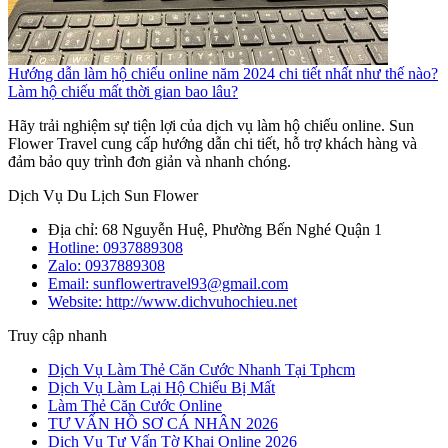
Hướng dẫn làm hộ chiếu online năm 2024 chi tiết nhất như thế nào?
Làm hộ chiếu mất thời gian bao lâu?
Hãy trải nghiệm sự tiện lợi của dịch vụ làm hộ chiếu online. Sun
Flower Travel cung cấp hướng dẫn chi tiết, hỗ trợ khách hàng và
đảm bảo quy trình đơn giản và nhanh chóng.
Dịch Vụ Du Lịch Sun Flower
Địa chỉ: 68 Nguyễn Huệ, Phường Bến Nghé Quận 1
Hotline:
0937889308
Zalo:
0937889308
Email: sunflowertravel93@gmail.com
Website: http://www.dichvuhochieu.net
Truy cập nhanh
Dịch Vụ Làm Thẻ Căn Cước Nhanh Tại Tphcm
Dịch Vụ Làm Lại Hộ Chiếu Bị Mất
Làm Thẻ Căn Cước Online
TƯ VẤN HỒ SƠ CÁ NHÂN 2026
Dịch Vụ Tư Vấn Tờ Khai Online 2026