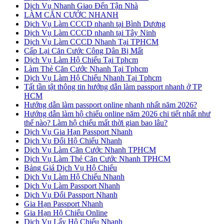
Dịch Vụ Nhanh Giao Đến Tận Nhà
LÀM CĂN CƯỚC NHANH
Dịch Vụ Làm CCCD nhanh tại Bình Dương
Dịch Vụ Làm CCCD nhanh tại Tây Ninh
Dịch Vụ Làm CCCD Nhanh Tại TPHCM
Cấp Lại Căn Cước Công Dân Bị Mất
Dịch Vụ Làm Hộ Chiếu Tại Tphcm
Làm Thẻ Căn Cước Nhanh Tại Tphcm
Dịch Vụ Làm Hộ Chiếu Nhanh Tại Tphcm
Tất tần tật thông tin hướng dẫn làm passport nhanh ở TP
HCM
Hướng dẫn làm passport online nhanh nhất năm 2026?
Hướng dẫn làm hộ chiếu online năm 2026 chi tiết nhất như
thế nào? Làm hộ chiếu mất thời gian bao lâu?
Dịch Vụ Gia Hạn Passport Nhanh
Dịch Vụ Đổi Hộ Chiếu Nhanh
Dịch Vụ Làm Căn Cước Nhanh TPHCM
Dịch Vụ Làm Thẻ Căn Cước Nhanh TPHCM
Bảng Giá Dịch Vụ Hộ Chiếu
Dịch Vụ Làm Hộ Chiếu Nhanh
Dịch Vụ Làm Passport Nhanh
Dịch Vụ Đổi Passport Nhanh
Gia Hạn Passport Nhanh
Gia Hạn Hộ Chiếu Online
Dịch Vụ Lấy Hộ Chiếu Nhanh