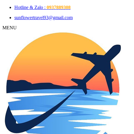
Hotline & Zalo :
0937889308
sunflowertravel93@gmail.com
MENU