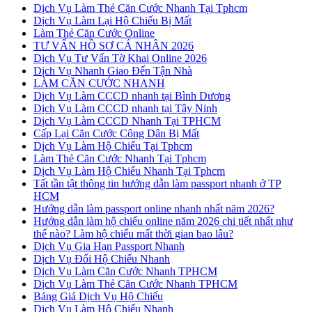
Dịch Vụ Làm Thẻ Căn Cước Nhanh Tại Tphcm
Dịch Vụ Làm Lại Hộ Chiếu Bị Mất
Làm Thẻ Căn Cước Online
TƯ VẤN HỒ SƠ CÁ NHÂN 2026
Dịch Vụ Tư Vấn Tờ Khai Online 2026
Dịch Vụ Nhanh Giao Đến Tận Nhà
LÀM CĂN CƯỚC NHANH
Dịch Vụ Làm CCCD nhanh tại Bình Dương
Dịch Vụ Làm CCCD nhanh tại Tây Ninh
Dịch Vụ Làm CCCD Nhanh Tại TPHCM
Cấp Lại Căn Cước Công Dân Bị Mất
Dịch Vụ Làm Hộ Chiếu Tại Tphcm
Làm Thẻ Căn Cước Nhanh Tại Tphcm
Dịch Vụ Làm Hộ Chiếu Nhanh Tại Tphcm
Tất tần tật thông tin hướng dẫn làm passport nhanh ở TP
HCM
Hướng dẫn làm passport online nhanh nhất năm 2026?
Hướng dẫn làm hộ chiếu online năm 2026 chi tiết nhất như
thế nào? Làm hộ chiếu mất thời gian bao lâu?
Dịch Vụ Gia Hạn Passport Nhanh
Dịch Vụ Đổi Hộ Chiếu Nhanh
Dịch Vụ Làm Căn Cước Nhanh TPHCM
Dịch Vụ Làm Thẻ Căn Cước Nhanh TPHCM
Bảng Giá Dịch Vụ Hộ Chiếu
Dịch Vụ Làm Hộ Chiếu Nhanh