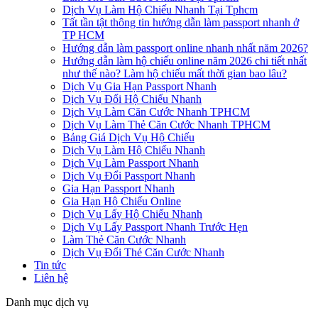
Dịch Vụ Làm Hộ Chiếu Nhanh Tại Tphcm
Tất tần tật thông tin hướng dẫn làm passport nhanh ở
TP HCM
Hướng dẫn làm passport online nhanh nhất năm 2026?
Hướng dẫn làm hộ chiếu online năm 2026 chi tiết nhất
như thế nào? Làm hộ chiếu mất thời gian bao lâu?
Dịch Vụ Gia Hạn Passport Nhanh
Dịch Vụ Đổi Hộ Chiếu Nhanh
Dịch Vụ Làm Căn Cước Nhanh TPHCM
Dịch Vụ Làm Thẻ Căn Cước Nhanh TPHCM
Bảng Giá Dịch Vụ Hộ Chiếu
Dịch Vụ Làm Hộ Chiếu Nhanh
Dịch Vụ Làm Passport Nhanh
Dịch Vụ Đổi Passport Nhanh
Gia Hạn Passport Nhanh
Gia Hạn Hộ Chiếu Online
Dịch Vụ Lấy Hộ Chiếu Nhanh
Dịch Vụ Lấy Passport Nhanh Trước Hẹn
Làm Thẻ Căn Cước Nhanh
Dịch Vụ Đổi Thẻ Căn Cước Nhanh
Tin tức
Liên hệ
Danh mục dịch vụ