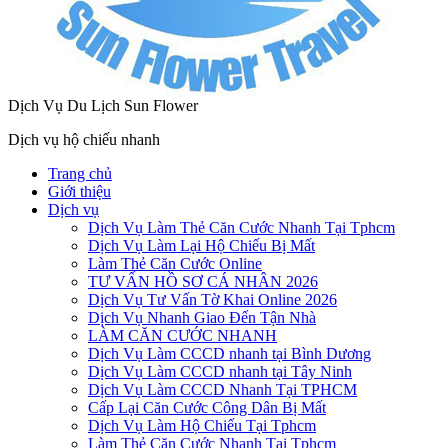
Dịch Vụ Du Lịch Sun Flower
Dịch vụ hộ chiếu nhanh
Trang chủ
Giới thiệu
Dịch vụ
Dịch Vụ Làm Thẻ Căn Cước Nhanh Tại Tphcm
Dịch Vụ Làm Lại Hộ Chiếu Bị Mất
Làm Thẻ Căn Cước Online
TƯ VẤN HỒ SƠ CÁ NHÂN 2026
Dịch Vụ Tư Vấn Tờ Khai Online 2026
Dịch Vụ Nhanh Giao Đến Tận Nhà
LÀM CĂN CƯỚC NHANH
Dịch Vụ Làm CCCD nhanh tại Bình Dương
Dịch Vụ Làm CCCD nhanh tại Tây Ninh
Dịch Vụ Làm CCCD Nhanh Tại TPHCM
Cấp Lại Căn Cước Công Dân Bị Mất
Dịch Vụ Làm Hộ Chiếu Tại Tphcm
Làm Thẻ Căn Cước Nhanh Tại Tphcm