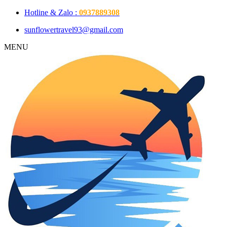
Hotline & Zalo :
0937889308
sunflowertravel93@gmail.com
MENU