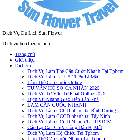
Dịch Vụ Du Lịch Sun Flower
Dịch vụ hộ chiếu nhanh
Trang chủ
Giới thiệu
Dịch vụ
Dịch Vụ Làm Thẻ Căn Cước Nhanh Tại Tphcm
Dịch Vụ Làm Lại Hộ Chiếu Bị Mất
Làm Thẻ Căn Cước Online
TƯ VẤN HỒ SƠ CÁ NHÂN 2026
Dịch Vụ Tư Vấn Tờ Khai Online 2026
Dịch Vụ Nhanh Giao Đến Tận Nhà
LÀM CĂN CƯỚC NHANH
Dịch Vụ Làm CCCD nhanh tại Bình Dương
Dịch Vụ Làm CCCD nhanh tại Tây Ninh
Dịch Vụ Làm CCCD Nhanh Tại TPHCM
Cấp Lại Căn Cước Công Dân Bị Mất
Dịch Vụ Làm Hộ Chiếu Tại Tphcm
Làm Thẻ Căn Cước Nhanh Tại Tphcm