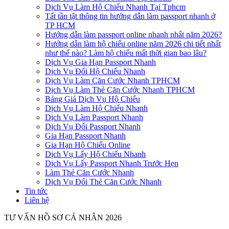
Dịch Vụ Làm Hộ Chiếu Nhanh Tại Tphcm
Tất tần tật thông tin hướng dẫn làm passport nhanh ở
TP HCM
Hướng dẫn làm passport online nhanh nhất năm 2026?
Hướng dẫn làm hộ chiếu online năm 2026 chi tiết nhất
như thế nào? Làm hộ chiếu mất thời gian bao lâu?
Dịch Vụ Gia Hạn Passport Nhanh
Dịch Vụ Đổi Hộ Chiếu Nhanh
Dịch Vụ Làm Căn Cước Nhanh TPHCM
Dịch Vụ Làm Thẻ Căn Cước Nhanh TPHCM
Bảng Giá Dịch Vụ Hộ Chiếu
Dịch Vụ Làm Hộ Chiếu Nhanh
Dịch Vụ Làm Passport Nhanh
Dịch Vụ Đổi Passport Nhanh
Gia Hạn Passport Nhanh
Gia Hạn Hộ Chiếu Online
Dịch Vụ Lấy Hộ Chiếu Nhanh
Dịch Vụ Lấy Passport Nhanh Trước Hẹn
Làm Thẻ Căn Cước Nhanh
Dịch Vụ Đổi Thẻ Căn Cước Nhanh
Tin tức
Liên hệ
TƯ VẤN HỒ SƠ CÁ NHÂN 2026