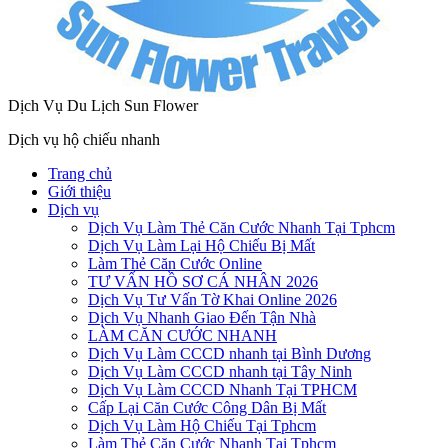
Dịch Vụ Du Lịch Sun Flower
Dịch vụ hộ chiếu nhanh
Trang chủ
Giới thiệu
Dịch vụ
Dịch Vụ Làm Thẻ Căn Cước Nhanh Tại Tphcm
Dịch Vụ Làm Lại Hộ Chiếu Bị Mất
Làm Thẻ Căn Cước Online
TƯ VẤN HỒ SƠ CÁ NHÂN 2026
Dịch Vụ Tư Vấn Tờ Khai Online 2026
Dịch Vụ Nhanh Giao Đến Tận Nhà
LÀM CĂN CƯỚC NHANH
Dịch Vụ Làm CCCD nhanh tại Bình Dương
Dịch Vụ Làm CCCD nhanh tại Tây Ninh
Dịch Vụ Làm CCCD Nhanh Tại TPHCM
Cấp Lại Căn Cước Công Dân Bị Mất
Dịch Vụ Làm Hộ Chiếu Tại Tphcm
Làm Thẻ Căn Cước Nhanh Tại Tphcm