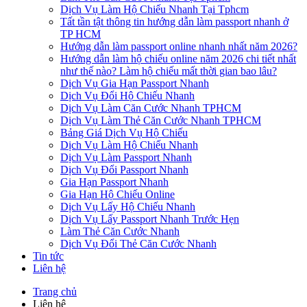
Dịch Vụ Làm Hộ Chiếu Nhanh Tại Tphcm
Tất tần tật thông tin hướng dẫn làm passport nhanh ở
TP HCM
Hướng dẫn làm passport online nhanh nhất năm 2026?
Hướng dẫn làm hộ chiếu online năm 2026 chi tiết nhất
như thế nào? Làm hộ chiếu mất thời gian bao lâu?
Dịch Vụ Gia Hạn Passport Nhanh
Dịch Vụ Đổi Hộ Chiếu Nhanh
Dịch Vụ Làm Căn Cước Nhanh TPHCM
Dịch Vụ Làm Thẻ Căn Cước Nhanh TPHCM
Bảng Giá Dịch Vụ Hộ Chiếu
Dịch Vụ Làm Hộ Chiếu Nhanh
Dịch Vụ Làm Passport Nhanh
Dịch Vụ Đổi Passport Nhanh
Gia Hạn Passport Nhanh
Gia Hạn Hộ Chiếu Online
Dịch Vụ Lấy Hộ Chiếu Nhanh
Dịch Vụ Lấy Passport Nhanh Trước Hẹn
Làm Thẻ Căn Cước Nhanh
Dịch Vụ Đổi Thẻ Căn Cước Nhanh
Tin tức
Liên hệ
Trang chủ
Liên hệ