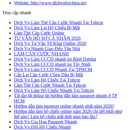
Website: http://www.dichvuhochieu.net
Truy cập nhanh
Dịch Vụ Làm Thẻ Căn Cước Nhanh Tại Tphcm
Dịch Vụ Làm Lại Hộ Chiếu Bị Mất
Làm Thẻ Căn Cước Online
TƯ VẤN HỒ SƠ CÁ NHÂN 2026
Dịch Vụ Tư Vấn Tờ Khai Online 2026
Dịch Vụ Nhanh Giao Đến Tận Nhà
LÀM CĂN CƯỚC NHANH
Dịch Vụ Làm CCCD nhanh tại Bình Dương
Dịch Vụ Làm CCCD nhanh tại Tây Ninh
Dịch Vụ Làm CCCD Nhanh Tại TPHCM
Cấp Lại Căn Cước Công Dân Bị Mất
Dịch Vụ Làm Hộ Chiếu Tại Tphcm
Làm Thẻ Căn Cước Nhanh Tại Tphcm
Dịch Vụ Làm Hộ Chiếu Nhanh Tại Tphcm
Tất tần tật thông tin hướng dẫn làm passport nhanh ở TP
HCM
Hướng dẫn làm passport online nhanh nhất năm 2026?
Hướng dẫn làm hộ chiếu online năm 2026 chi tiết nhất như
thế nào? Làm hộ chiếu mất thời gian bao lâu?
Dịch Vụ Gia Hạn Passport Nhanh
Dịch Vụ Đổi Hộ Chiếu Nhanh