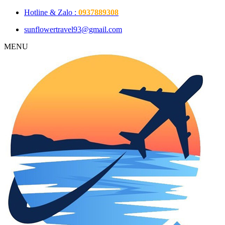
Hotline & Zalo :
0937889308
sunflowertravel93@gmail.com
MENU