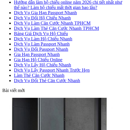
Hướng dẫn làm hộ chiếu online năm 2026 chi tiết nhất như
thế nào? Làm hộ chiếu mất thời gian bao lâu?
Dịch Vụ Gia Hạn Passport Nhanh
Dịch Vụ Đổi Hộ Chiếu Nhanh
Dịch Vụ Làm Căn Cước Nhanh TPHCM
Dịch Vụ Làm Thẻ Căn Cước Nhanh TPHCM
Bảng Giá Dịch Vụ Hộ Chiếu
Dịch Vụ Làm Hộ Chiếu Nhanh
Dịch Vụ Làm Passport Nhanh
Dịch Vụ Đổi Passport Nhanh
Gia Hạn Passport Nhanh
Gia Hạn Hộ Chiếu Online
Dịch Vụ Lấy Hộ Chiếu Nhanh
Dịch Vụ Lấy Passport Nhanh Trước Hẹn
Làm Thẻ Căn Cước Nhanh
Dịch Vụ Đổi Thẻ Căn Cước Nhanh
Bài viết mới