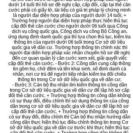
dưới 14 tuổi thì hồ sơ đề nghị cấp, cấp đổi, cấp lại thẻ căn
cước phải có giấy tờ, tài liệu có giá trị pháp lý chứng minh
là người đại diện hợp pháp của người dưới 14 tuổi; +
Trường hợp người đại diện hợp pháp thực hiện thủ tục
cấp đổi thẻ căn cước cho người dưới 06 tuổi qua Cổng
dịch vụ công quốc gia, Cổng dịch vụ công Bộ Công an,
ứng dụng định danh quốc gia thì lựa chọn thủ tục, kiểm tra
thông tin của người dưới 06 tuổi trong Cơ sở dữ liệu
quốc gia về dân cư. Trường hợp thông tin chính xác thì
người đại diện hợp pháp xác nhận chuyển hồ sơ đề nghị
đến cơ quan quản lý căn cước xem xét, giải quyết việc
cấp đổi thẻ căn cước. - Bước 2: Công dân cung cấp thông
tin gồm họ, chữ đệm và tên khai sinh, số định danh cá
nhân, nơi cư trú để người tiếp nhận kiểm tra đối chiếu
thông tin trong Cơ sở dữ liệu quốc gia về dân cư;
- Bước 3: Cán bộ thu nhận tìm kiếm thông tin công dân
trong Cơ sở dữ liệu quốc gia về dân cư để lập hồ sơ cấp
đổi thẻ căn cước. + Trường hợp thông tin công dân không
có sự thay đổi, điều chỉnh thì sử dụng thông tin của công
dân trong cơ sở dữ liệu quốc gia về dân cư để lập hồ sơ
cấp đổi thẻ căn cước. + Trường hợp thông tin công dân
có sự thay đổi, điều chỉnh thì Cán bộ thu nhận hướng dẫn
công dân thực hiện thủ tục điều chỉnh thông tin trong Cơ
sở dữ liệu quốc gia về dân cư trước khi thực hiện thủ tục
cấp đổi thẻ căn cước. + Trường hợp công dân không đủ