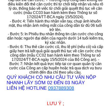
điều kiện đổi thẻ căn cước thì từ chối tiếp nhận và nêu rõ
lý do, thông báo về việc từ chối giải quyết thủ tục về căn
cước (mẫu CC03 ban hành kèm theo Thông tư số
17/2024/TT-BCA ngày 15/5/2024).
- Bước 4: Tiến hành thu nhận vân tay, chụp ảnh khuôn
mặt, thu nhận ảnh mống mắt của công dân từ đủ 06 tuổi
trở lên.
- Bước 5: In Phiếu thu nhận thông tin căn cước cho công
dân hoặc người đại diện của người dưới 14 tuổi kiểm tra,
ký xác nhận.
- Bước 6: Thu thẻ căn cước cũ, thu lệ phí (nếu có) và cấp
giấy hẹn trả kết quả giải quyết thủ tục về căn cước cho
công dân (mẫu CC02 ban hành kèm theo Thông tư số
17/2024/TT-BCA ngày 15/5/2024 của Bộ Công an). -
Bước 7: Nhận kết quả trực tiếp tại cơ quan quản lý căn
cước của Công an cấp huyện hoặc trả qua dịch vụ bưu
chính đến địa chỉ theo yêu cầu.
QUÝ KHÁCH CÓ NHU CẦU TƯ VẤN NỘP
NHANH LẤY SỚM 02 ĐẾN 03 NGÀY
LIÊN HỆ HOTLINE
0937889308
LƯU Ý
;