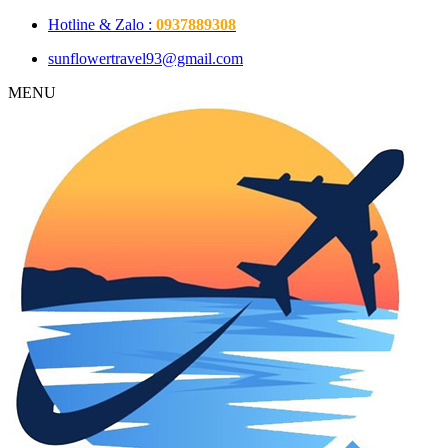
Hotline & Zalo :
0937889308
sunflowertravel93@gmail.com
MENU