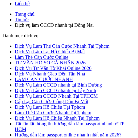
Liên hệ
Trang chủ
Tin tức
Dịch vụ làm CCCD nhanh tại Đồng Nai
Danh mục dịch vụ
Dịch Vụ Làm Thẻ Căn Cước Nhanh Tại Tphcm
Dịch Vụ Làm Lại Hộ Chiếu Bị Mất
Làm Thẻ Căn Cước Online
TƯ VẤN HỒ SƠ CÁ NHÂN 2026
Dịch Vụ Tư Vấn Tờ Khai Online 2026
Dịch Vụ Nhanh Giao Đến Tận Nhà
LÀM CĂN CƯỚC NHANH
Dịch Vụ Làm CCCD nhanh tại Bình Dương
Dịch Vụ Làm CCCD nhanh tại Tây Ninh
Dịch Vụ Làm CCCD Nhanh Tại TPHCM
Cấp Lại Căn Cước Công Dân Bị Mất
Dịch Vụ Làm Hộ Chiếu Tại Tphcm
Làm Thẻ Căn Cước Nhanh Tại Tphcm
Dịch Vụ Làm Hộ Chiếu Nhanh Tại Tphcm
Tất tần tật thông tin hướng dẫn làm passport nhanh ở TP
HCM
Hướng dẫn làm passport online nhanh nhất năm 2026?