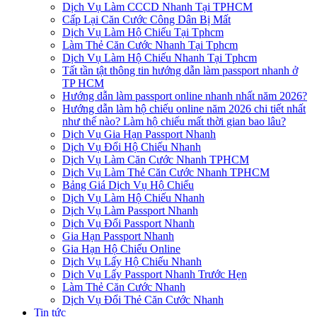
Dịch Vụ Làm CCCD Nhanh Tại TPHCM
Cấp Lại Căn Cước Công Dân Bị Mất
Dịch Vụ Làm Hộ Chiếu Tại Tphcm
Làm Thẻ Căn Cước Nhanh Tại Tphcm
Dịch Vụ Làm Hộ Chiếu Nhanh Tại Tphcm
Tất tần tật thông tin hướng dẫn làm passport nhanh ở
TP HCM
Hướng dẫn làm passport online nhanh nhất năm 2026?
Hướng dẫn làm hộ chiếu online năm 2026 chi tiết nhất
như thế nào? Làm hộ chiếu mất thời gian bao lâu?
Dịch Vụ Gia Hạn Passport Nhanh
Dịch Vụ Đổi Hộ Chiếu Nhanh
Dịch Vụ Làm Căn Cước Nhanh TPHCM
Dịch Vụ Làm Thẻ Căn Cước Nhanh TPHCM
Bảng Giá Dịch Vụ Hộ Chiếu
Dịch Vụ Làm Hộ Chiếu Nhanh
Dịch Vụ Làm Passport Nhanh
Dịch Vụ Đổi Passport Nhanh
Gia Hạn Passport Nhanh
Gia Hạn Hộ Chiếu Online
Dịch Vụ Lấy Hộ Chiếu Nhanh
Dịch Vụ Lấy Passport Nhanh Trước Hẹn
Làm Thẻ Căn Cước Nhanh
Dịch Vụ Đổi Thẻ Căn Cước Nhanh
Tin tức