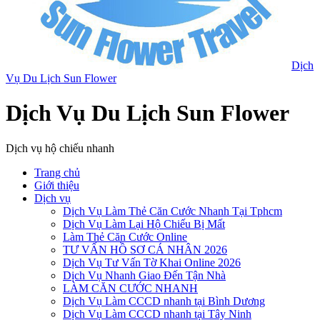
Dịch
Vụ Du Lịch Sun Flower
Dịch Vụ Du Lịch Sun Flower
Dịch vụ hộ chiếu nhanh
Trang chủ
Giới thiệu
Dịch vụ
Dịch Vụ Làm Thẻ Căn Cước Nhanh Tại Tphcm
Dịch Vụ Làm Lại Hộ Chiếu Bị Mất
Làm Thẻ Căn Cước Online
TƯ VẤN HỒ SƠ CÁ NHÂN 2026
Dịch Vụ Tư Vấn Tờ Khai Online 2026
Dịch Vụ Nhanh Giao Đến Tận Nhà
LÀM CĂN CƯỚC NHANH
Dịch Vụ Làm CCCD nhanh tại Bình Dương
Dịch Vụ Làm CCCD nhanh tại Tây Ninh