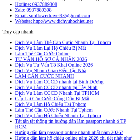
Hotline:
0937889308
Zalo:
0937889308
Email: sunflowertravel93@gmail.com
Website: http://www.dichvuhochieu.net
Truy cập nhanh
Dịch Vụ Làm Thẻ Căn Cước Nhanh Tại Tphcm
Dịch Vụ Làm Lại Hộ Chiếu Bị Mất
Làm Thẻ Căn Cước Online
TƯ VẤN HỒ SƠ CÁ NHÂN 2026
Dịch Vụ Tư Vấn Tờ Khai Online 2026
Dịch Vụ Nhanh Giao Đến Tận Nhà
LÀM CĂN CƯỚC NHANH
Dịch Vụ Làm CCCD nhanh tại Bình Dương
Dịch Vụ Làm CCCD nhanh tại Tây Ninh
Dịch Vụ Làm CCCD Nhanh Tại TPHCM
Cấp Lại Căn Cước Công Dân Bị Mất
Dịch Vụ Làm Hộ Chiếu Tại Tphcm
Làm Thẻ Căn Cước Nhanh Tại Tphcm
Dịch Vụ Làm Hộ Chiếu Nhanh Tại Tphcm
Tất tần tật thông tin hướng dẫn làm passport nhanh ở TP
HCM
Hướng dẫn làm passport online nhanh nhất năm 2026?
Hướng dẫn làm hộ chiếu online năm 2026 chi tiết nhất như