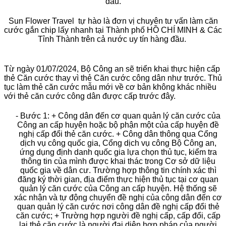
đầu.
Sun Flower Travel tự hào là đơn vị chuyên tư vấn làm căn
cước gắn chip lấy nhanh tại Thành phố HỒ CHÍ MINH & Các
Tỉnh Thành trên cả nước uy tín hàng đầu.
Từ ngày 01/07/2024, Bộ Công an sẽ triển khai thực hiện cấp
thẻ Căn cước thay vì thẻ Căn cước công dân như trước. Thủ
tục làm thẻ căn cước mẫu mới về cơ bản không khác nhiều
với thẻ căn cước công dân được cấp trước đây.
- Bước 1: + Công dân đến cơ quan quản lý căn cước của
Công an cấp huyện hoặc bộ phận một của cấp huyện đề
nghị cấp đổi thẻ căn cước. + Công dân thông qua Cổng
dịch vụ công quốc gia, Cổng dịch vụ công Bộ Công an,
ứng dụng định danh quốc gia lựa chọn thủ tục, kiểm tra
thông tin của mình được khai thác trong Cơ sở dữ liệu
quốc gia về dân cư. Trường hợp thông tin chính xác thì
đăng ký thời gian, địa điểm thực hiện thủ tục tại cơ quan
quản lý căn cước của Công an cấp huyện. Hệ thống sẽ
xác nhận và tự động chuyển đề nghị của công dân đến cơ
quan quản lý căn cước nơi công dân đề nghị cấp đổi thẻ
căn cước; + Trường hợp người đề nghị cấp, cấp đổi, cấp
lại thẻ căn cước là người đại diện hợp pháp của người