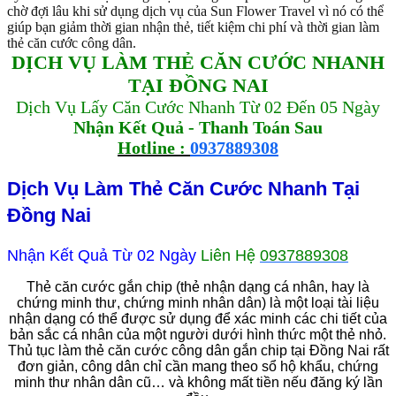
chờ đợi lâu khi sử dụng dịch vụ của Sun Flower Travel vì nó có thể
giúp bạn giảm thời gian nhận thẻ, tiết kiệm chi phí và thời gian làm
thẻ căn cước công dân.
DỊCH VỤ LÀM THẺ CĂN CƯỚC NHANH
TẠI ĐỒNG NAI
Dịch Vụ Lấy Căn Cước Nhanh Từ 02 Đến 05 Ngày
Nhận Kết Quả - Thanh Toán Sau
Hotline :
0937889308
Dịch Vụ Làm Thẻ Căn Cước Nhanh Tại
Đồng Nai
Nhận Kết Quả Từ 02 Ngày
Liên Hệ
0937889308
Thẻ căn cước gắn chip (thẻ nhận dạng cá nhân, hay là
chứng minh thư, chứng minh nhân dân) là một loại tài liệu
nhận dạng có thể được sử dụng để xác minh các chi tiết của
bản sắc cá nhân của một người dưới hình thức một thẻ nhỏ.
Thủ tục làm thẻ căn cước công dân gắn chip tại Đồng Nai rất
đơn giản, công dân chỉ cần mang theo sổ hộ khẩu, chứng
minh thư nhân dân cũ… và không mất tiền nếu đăng ký lần