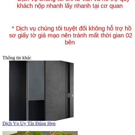
khách nộp nhanh lấy nhanh tại cơ quan
* Dịch vụ chúng tôi tuyệt đối không hỗ trợ hồ
sơ giấy tờ giả mạo nên tránh mất thời gian 02
bên
Thông tin khác
Dịch Vụ Uy Tín Đúng Hẹn